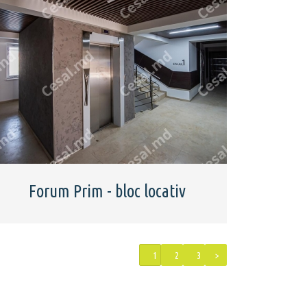
Forum Prim - bloc locativ
1
2
3
>