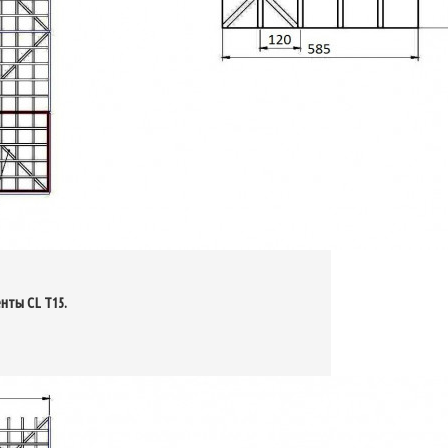
менты
CL T15
.