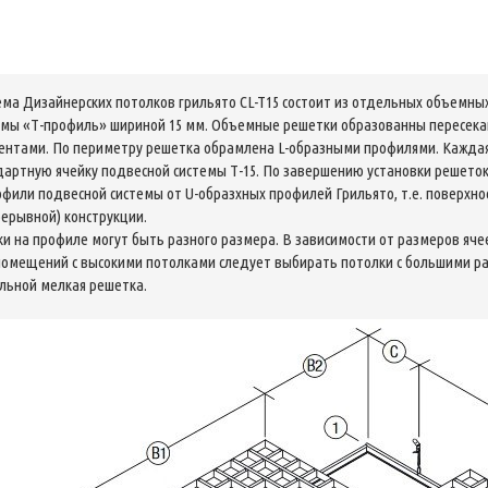
ема Дизайнерских потолков грильято CL-T15 состоит из отдельных объемны
емы «Т-профиль» шириной 15 мм. Объемные решетки образованны пересе
ентами. По периметру решетка обрамлена L-образными профилями. Каждая 
дартную ячейку подвесной системы Т-15. По завершению установки решеток
офили подвесной системы от U-образхных профилей Грильято, т.е. поверхн
рерывной) конструкции.
ки на профиле могут быть разного размера. В зависимости от размеров яч
помещений с высокими потолками следует выбирать потолки с большими ра
льной мелкая решетка.