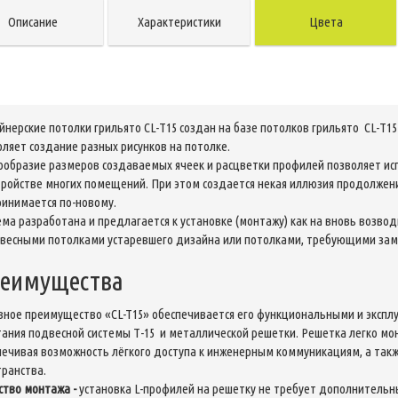
Описание
Характеристики
Цвета
йнерские потолки грильято CL-Т15 создан на базе потолков грильято CL-Т1
оляет создание разных рисунков на потолке.
ообразие размеров создаваемых ячеек и расцветки профилей позволяет ис
тройстве многих помещений. При этом создается некая иллюзия продолжени
ринимается по-новому.
ема разработана и предлагается к установке (монтажу) как на вновь возво
двесными потолками устаревшего дизайна или потолками, требующими зам
еимущества
вное преимущество «CL-T15» обеспечивается его функциональными и экспл
тания подвесной системы Т-15 и металлической решетки. Решетка легко мо
печивая возможность лёгкого доступа к инженерным коммуникациям, а так
транства.
ство монтажа
-
установка L-профилей на решетку не требует дополнительн