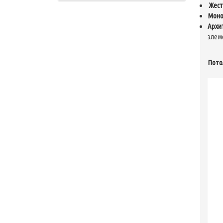
Жест
Моно
Архи
элем
Пото