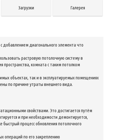
Загрузки
Галерея
5 с добавлением диагонального элемента что
пользовать растровую потолочную систему в
я пространства, комната с таким потолком
димых объектах, так и в эксплуатируемых помещениях
ены по причине утраты внешнего вида.
уатационными свойствами. Это достигается путём
нтируется и при необходимости демонтируется,
же быстрый процесс обновления потолочного
ых операций по его закреплению