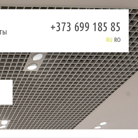
+373 699 185 85
ТЫ
RU
RO