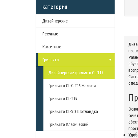
категория
Дизайнерские
Реечные
Скандинавский «C» дизайн
Диза
Кассетные
Мульти-панель
Немецкий «H» дизайн
позв
Разн
Грильято
Голандский «V» дизайн
Французкий «S» дизайн
Закрытая система
обус
восп
Канадский «L» дизайн
Открытая система
Дизайнерские грильято CL-T15
Сист
с по
Грильято CL-G T15 Жалюзи
Пр
Грильято CL-T15
Осно
Грильято CL-SD Шотландка
соче
обес
Грильято Класический
прос
Удоб