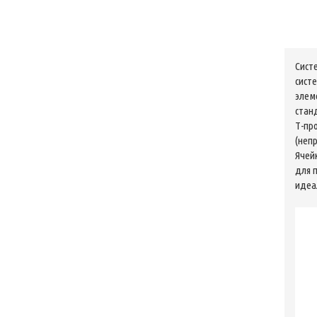
Cист
сист
элем
стан
Т-пр
(неп
Ячей
для 
идеа