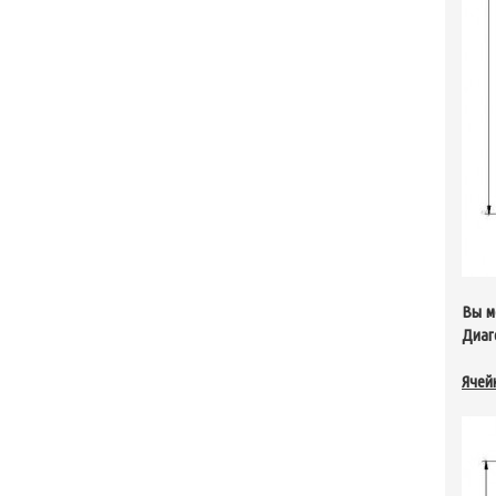
Вы м
Диаг
Ячейк