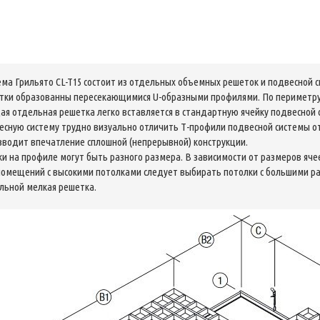
ема Грильято CL-T15 состоит из отдельных объемных решеток и подвесной
тки образованны пересекающимися U-образными профилями. По периметру
ая отдельная решетка легко вставляется в стандартную ячейку подвесной 
есную систему трудно визуально отличить Т-профили подвесной системы от
зводит впечатление сплошной (непрерывной) конструкции.
ки на профиле могут быть разного размера. В зависимости от размеров яч
помещений с высокими потолками следует выбирать потолки с большими ра
льной мелкая решетка.