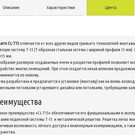
Описание
Характеристики
Цвета
ьято CL-Т15
отличается от всех других видов грильято технологией монтаж
есную систему Т-15 (Т-образная стальная ситема с шириной профиля 15 мм
е15 мм.
ообразие размеров создаваемых ячеек и расцветки профилей позволяет ис
тройстве многих помещений. При этом создается некая иллюзия продолжени
ринимается по-новому.
ема разработана и предлагается к установке (монтажу) как на вновь возво
двесными потолками устаревшего дизайна или потолками, требующими зам
еимущества
вное преимущество «CL-T15» обеспечивается его функциональными и экспл
тания подвесной системы Т-15 и металлической решетки. Решетка легко мо
печивая возможность лёгкого доступа к инженерным коммуникациям, а так
транства.