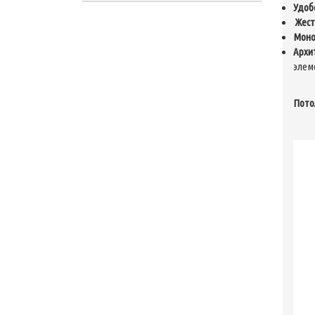
Удоб
Жест
Моно
Архи
элем
Пото