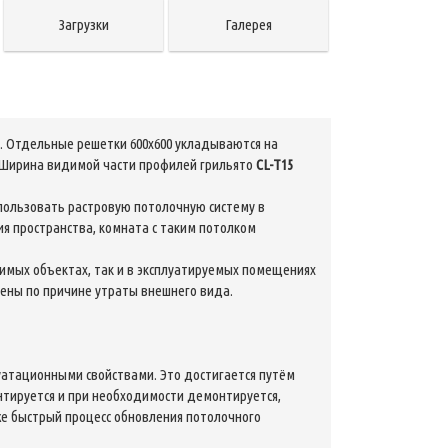
Загрузки
Галерея
а. Отдельные решетки 600х600 укладываются на
). Ширина видимой части профилей грильято
CL-
Т15
пользовать растровую потолочную систему в
я пространства, комната с таким потолком
димых объектах, так и в эксплуатируемых помещениях
ены по причине утраты внешнего вида.
уатационными свойствами. Это достигается путём
нтируется и при необходимости демонтируется,
же быстрый процесс обновления потолочного