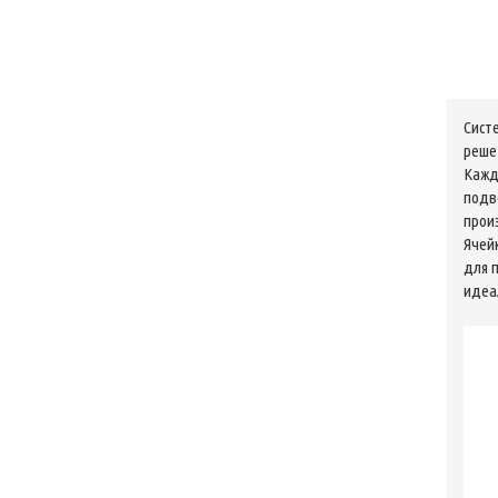
Cист
реше
Кажд
подв
прои
Ячей
для 
идеа