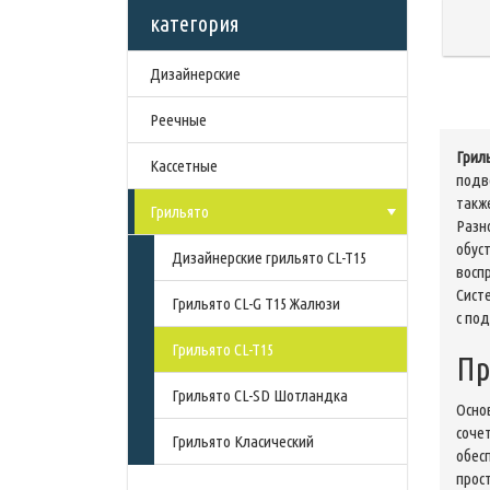
категория
Дизайнерские
Реечные
Скандинавский «C» дизайн
Грил
Кассетные
Мульти-панель
Немецкий «H» дизайн
подв
такж
Грильято
Голандский «V» дизайн
Французкий «S» дизайн
Закрытая система
Разн
обус
Канадский «L» дизайн
Открытая система
Дизайнерские грильято CL-T15
восп
Сист
Грильято CL-G T15 Жалюзи
с по
Грильято CL-T15
Пр
Грильято CL-SD Шотландка
Осно
соче
Грильято Класический
обес
прос