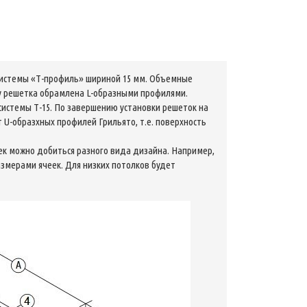
 системы «Т-профиль» шириной 15 мм. Объемные
 решетка обрамлена L-образными профилями.
системы Т-15. По завершению установки решеток на
 U-образхных профилей Грильято, т.е. поверхность
еек можно добиться разного вида дизайна. Например,
змерами ячеек. Для низких потолков будет