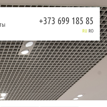
+373 699 185 85
ТЫ
RU
RO