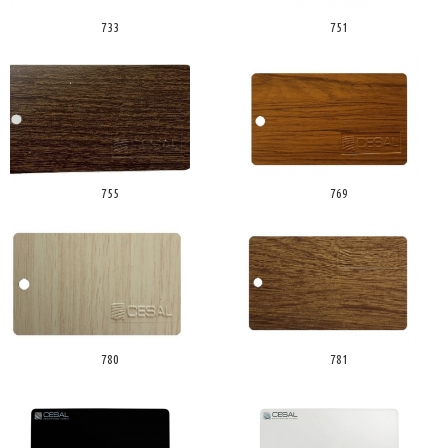
733
751
755
769
780
781